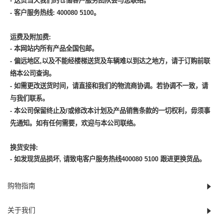
-
送货当天我们的仓储客户服务团队会与您联络
。
-
客户服务热线
: 400080 5100
。
运费及附加费
:
-
本网站内所有产品全国包邮
。
-
偏远地区
,
以及不能经楼梯送货及车辆难以到达之地方，请于订购前联
络本公司查询
。
-
如需更改送货时间，请直接和我们的物流商协调。若协调不一致，请
与我们联系
。
-
本公司保留终止及
/
或修改本计划及产品销售条款的一切权利，毋须事
先通知。如有任何需要，欢迎与本公司联络
。
换货安排
:
-
如发现货品损坏
,
请致电客户服务热线
400080 5100
跟进更换货品。
购物指南
关于我们