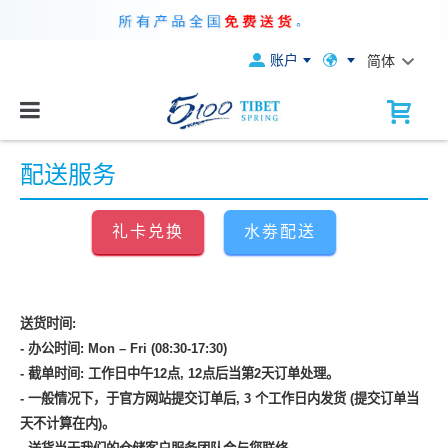
账户
简体
配送服务
礼卡兑换
水劵配送
送货时间
:
-
办公时间
: Mon – Fri (08:30-17:30)
-
截单时间
:
工作日中午
12
点
, 12
点后当第
2
天订单处理
。
-
一般情况下，于官方网站提交订单后
, 3
个工作日内发货
(
提交订单当
天不计算在内
)
。