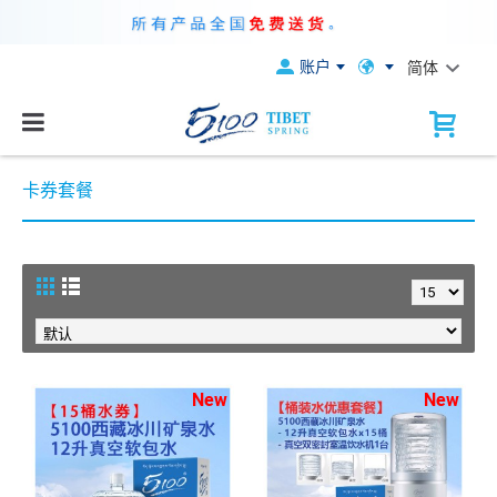
账户
简体
卡券套餐
New
New